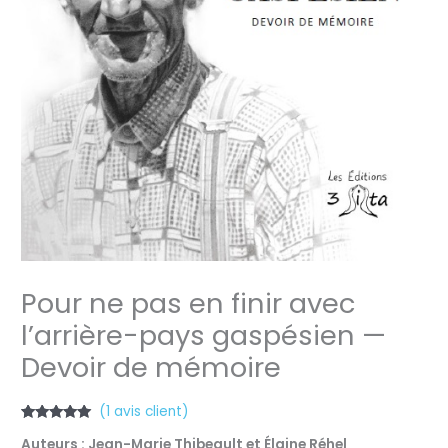
Pour ne pas en finir avec
l’arrière-pays gaspésien —
Devoir de mémoire
(
1
avis client)
Noté
1
5.00
Auteurs : Jean-Marie Thibeault et Élaine Réhel
sur 5