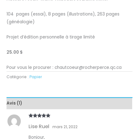
basé sur
notation
client
104 pages (essai), 8 pages (illustrations), 263 pages
(généalogie)
Projet d’édition personnelle à tirage limité
25.00 $
Pour vous le procurer : chautcoeur@rocherperce.qc.ca
Catégorie :
Papier
Avis (1)
Note
5
sur
Lise Ruel
5
mars 21, 2022
Bonjour,